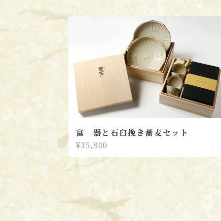
富 器と石臼挽き蕎麦セット
¥35,800