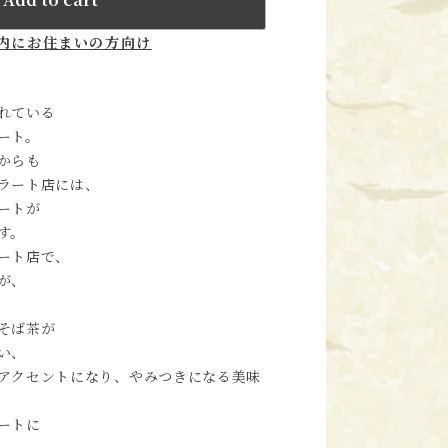
内にお住まいの方向け
れている
ート。
からも
ラート店には、
ートが
す。
ート店で、
が、
そば茶が
い、
アクセントになり、やみつきになる美味
ートに