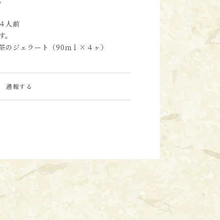
。
４人前
す。
茶のジェラート（90ｍｌ×４ヶ）
通報する