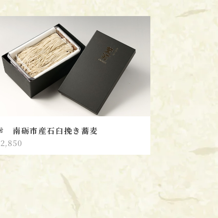
幸 南砺市産石臼挽き蕎麦
2,850